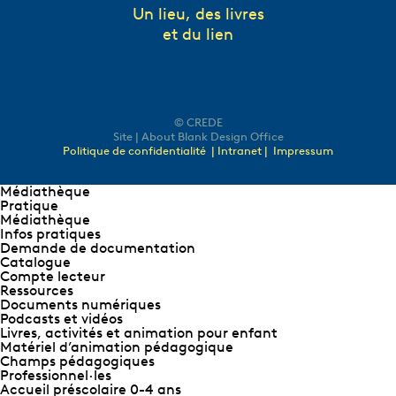
Un lieu, des livres
et du lien
© CREDE
Site | About Blank Design Office
Politique de confidentialité
| Intranet |
Impressum
Médiathèque
Pratique
Médiathèque
Infos pratiques
Demande de documentation
Catalogue
Compte lecteur
Ressources
Documents numériques
Podcasts et vidéos
Livres, activités et animation pour enfant
Matériel d’animation pédagogique
Champs pédagogiques
Professionnel∙les
Accueil préscolaire 0-4 ans