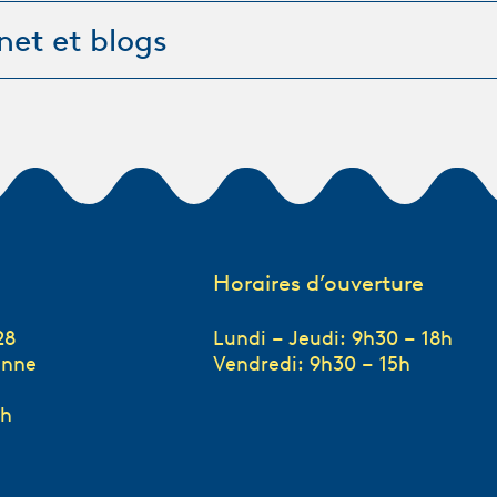
rnet et blogs
Horaires d’ouverture
28
Lundi – Jeudi: 9h30 – 18h
anne
Vendredi: 9h30 – 15h
ch