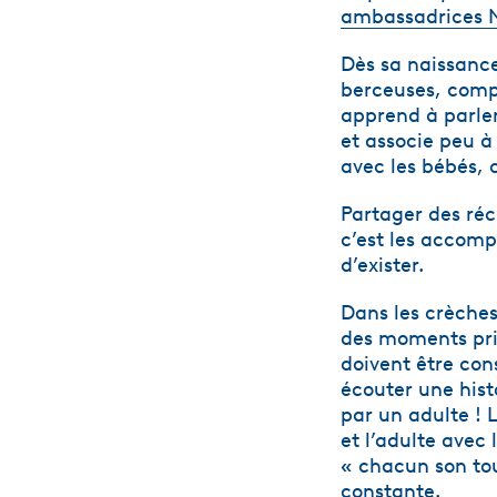
ambassadrices N
Dès sa naissance
berceuses, compt
apprend à parler
et associe peu à
avec les bébés, c
Partager des réc
c’est les accom
d’exister.
Dans les crèches
des moments priv
doivent être con
écouter une hist
par un adulte ! L
et l’adulte avec
« chacun son tou
constante.