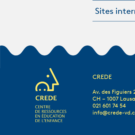
Sites inte
CREDE
Av. des Figuiers 
CH – 1007 Laus
021 601 74 54
info@crede-vd.