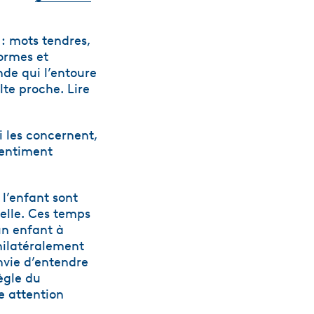
 : mots tendres,
formes et
nde qui l’entoure
lte proche. Lire
i les concernent,
sentiment
 l’enfant sont
uelle. Ces temps
un enfant à
unilatéralement
envie d’entendre
ègle du
e attention