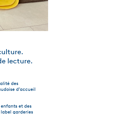
culture.
e lecture.
alité des
vaudoise d’accueil
 enfants et des
 label
garderies