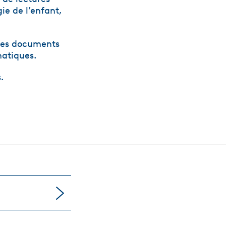
ie de l’enfant,
 des documents
matiques.
.