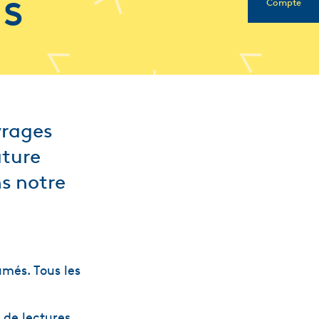
us
Compte
vrages
ature
ns notre
umés. Tous les
 de lectures