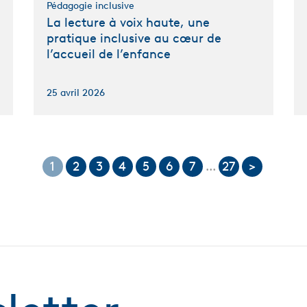
Pédagogie inclusive
La lecture à voix haute, une
pratique inclusive au cœur de
l’accueil de l’enfance
25 avril 2026
1
2
3
4
5
6
7
...
27
>