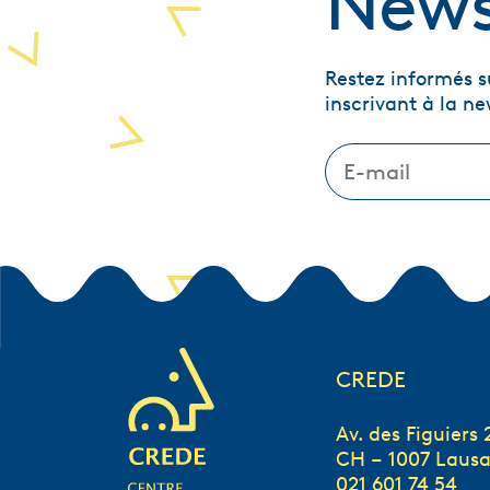
News
Restez informés su
inscrivant à la ne
CREDE
Av. des Figuiers 
CH – 1007 Laus
021 601 74 54