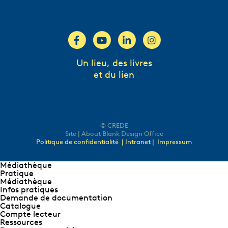
Un lieu, des livres
et du lien
© CREDE
Site | About Blank Design Office
Politique de confidentialité
| Intranet |
Impressum
Médiathèque
Pratique
Médiathèque
Infos pratiques
Demande de documentation
Catalogue
Compte lecteur
Ressources