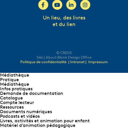
Un lieu, des livres
et du lien
© CREDE
Site | About Blank Design Office
Politique de confidentialité
| Intranet |
Impressum
Médiathèque
Pratique
Médiathèque
Infos pratiques
Demande de documentation
Catalogue
Compte lecteur
Ressources
Documents numériques
Podcasts et vidéos
Livres, activités et animation pour enfant
Matériel d’animation pédagogique