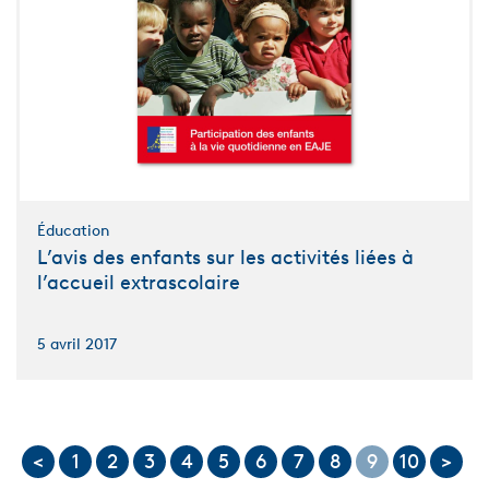
Éducation
L’avis des enfants sur les activités liées à
l’accueil extrascolaire
5 avril 2017
<
1
2
3
4
5
6
7
8
9
10
>