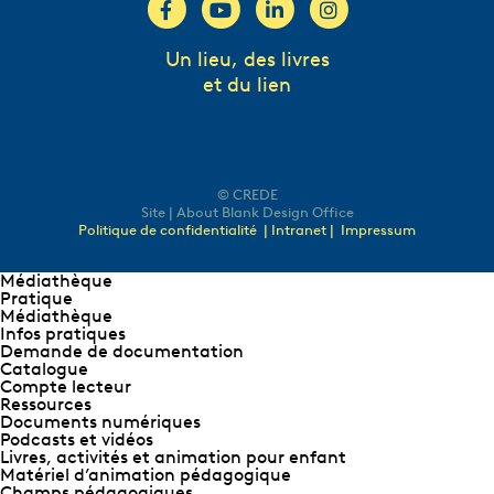
Un lieu, des livres
et du lien
© CREDE
Site | About Blank Design Office
Politique de confidentialité
| Intranet |
Impressum
Médiathèque
Pratique
Médiathèque
Infos pratiques
Demande de documentation
Catalogue
Compte lecteur
Ressources
Documents numériques
Podcasts et vidéos
Livres, activités et animation pour enfant
Matériel d’animation pédagogique
Champs pédagogiques