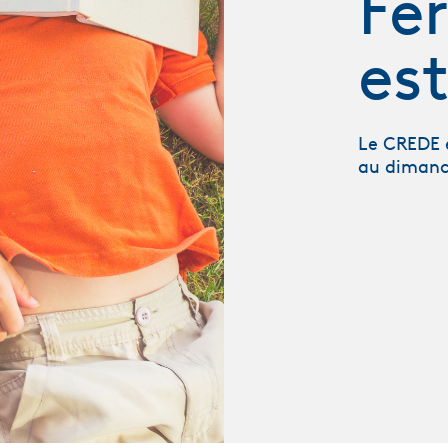
Fe
est
Le CREDE e
au dimanc