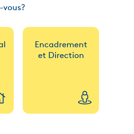
s-vous?
al
Encadrement
et Direction