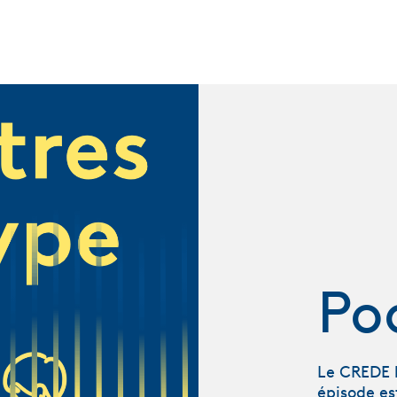
Po
Le CREDE l
épisode es