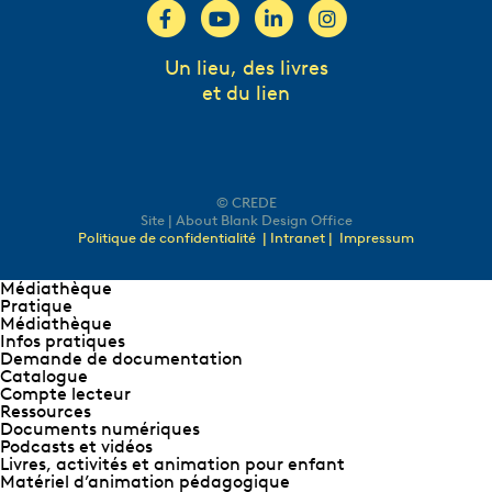
Un lieu, des livres
et du lien
© CREDE
Site | About Blank Design Office
Politique de confidentialité
| Intranet |
Impressum
Médiathèque
Pratique
Médiathèque
Infos pratiques
Demande de documentation
Catalogue
Compte lecteur
Ressources
Documents numériques
Podcasts et vidéos
Livres, activités et animation pour enfant
Matériel d’animation pédagogique