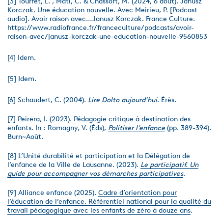
[3] Tourret, L. , Mati, C. & Chassort, M. (2024, 6 août). Janusz
Korczak. Une éducation nouvelle. Avec Meirieu, P. [Podcast
audio]. Avoir raison avec…Janusz Korczak. France Culture.
https://www.radiofrance.fr/franceculture/podcasts/avoir-
raison-avec/janusz-korczak-une-education-nouvelle-9560853
[4] Idem.
[5] Idem.
[6] Schaudert, C. (2004).
Lire Dolto aujourd’hui
. Érès.
[7] Peirera, I. (2023). Pédagogie critique à destination des
enfants. In : Romagny, V. (Éds),
Politiser l’enfance
(pp. 389-394).
Burn~Août.
[8] L’Unité durabilité et participation et la Délégation de
l’enfance de la Ville de Lausanne. (2023).
Le participatif. Un
guide pour accompagner vos démarches participatives
.
[9] Alliance enfance (2025).
Cadre d’orientation pour
l’éducation de l’enfance. Référentiel national pour la qualité du
travail pédagogique avec les enfants de zéro à douze ans
.