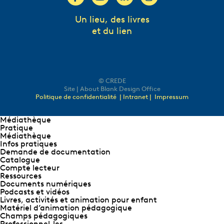
Un lieu, des livres
et du lien
© CREDE
Site | About Blank Design Office
Politique de confidentialité
| Intranet |
Impressum
Médiathèque
Pratique
Médiathèque
Infos pratiques
Demande de documentation
Catalogue
Compte lecteur
Ressources
Documents numériques
Podcasts et vidéos
Livres, activités et animation pour enfant
Matériel d’animation pédagogique
Champs pédagogiques
Professionnel∙les