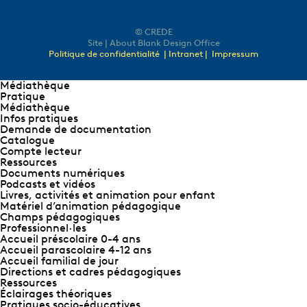
© CREDE
Site | About Blank Design Office
Politique de confidentialité
| Intranet |
Impressum
Médiathèque
Pratique
Médiathèque
Infos pratiques
Demande de documentation
Catalogue
Compte lecteur
Ressources
Documents numériques
Podcasts et vidéos
Livres, activités et animation pour enfant
Matériel d’animation pédagogique
Champs pédagogiques
Professionnel∙les
Accueil préscolaire 0-4 ans
Accueil parascolaire 4-12 ans
Accueil familial de jour
Directions et cadres pédagogiques
Ressources
Éclairages théoriques
Pratiques socio-éducatives