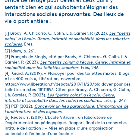
office de refuge pour celles et ceux qui s’y
sentent bien et qui souhaitent s’éloigner des
interactions sociales éprouvantes. Des lieux de
vie à part entière !
[1] Brody, A. Chicarro, G. Colin, L & Garnier, P. (2023).
Les “petits
coins” à l’école. Genre, intimité et sociabilité dans les toilettes
scolaires
. Erès.
[2] Idem, p. 261.
[3] François de Singly, cité par Brody, A. Chicarro, G. Colin, L &
Garnier, P. (2023).
Les “petits coins” à l’école. Genre, intimité et
sociabilité dans les toilettes scolaires
. Erès, 246
[4] Giard, A. (2019). « Plaidoyer pour des toilettes mixtes. Blogs
« Les 400 culs », Libération, novembre,
https://www.liberation.fr/debats/2019/11/20/plaidoyer pour des
toilettes mixtes_1811189/. Citée par Brody, A. Chicarro, G. Colin,
L & Garnier, P. (2023).
Les “petits coins” à l’école. Genre,
intimité et sociabilité dans les toilettes scolaires
. Erès, p. 247.
[5] PEP (2022).
Concevoir un lieu parascolaire. L’importance de
l’architecture et des espaces
.
[6] Reuter, Y. (2019), L’Ecole Vitruve : un laboratoire de
l’expérimentation pédagogique. Rapport final de la recherche.
Intitulé de l’action : « Mise en place d’une organisation
collégiale à l’échelle d’une école »