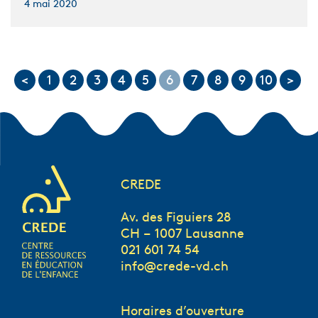
4 mai 2020
<
1
2
3
4
5
6
7
8
9
10
>
CREDE
Av. des Figuiers 28
CH – 1007 Lausanne
021 601 74 54
info@crede-vd.ch
Horaires d’ouverture