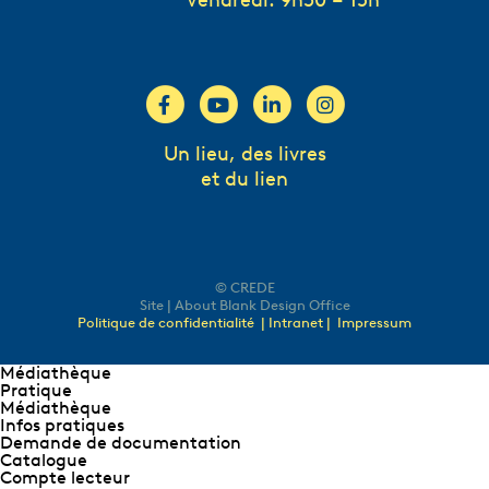
Vendredi: 9h30 – 15h
Un lieu, des livres
et du lien
© CREDE
Site | About Blank Design Office
Politique de confidentialité
| Intranet |
Impressum
Médiathèque
Pratique
Médiathèque
Infos pratiques
Demande de documentation
Catalogue
Compte lecteur