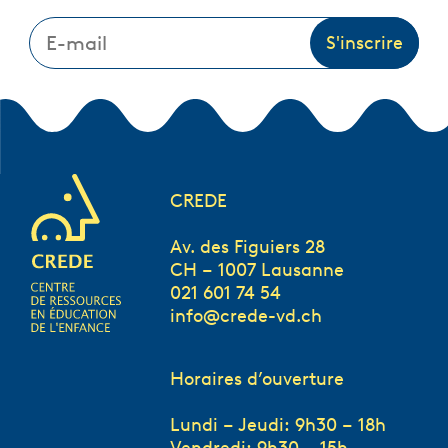
CREDE
Av. des Figuiers 28
CH – 1007 Lausanne
021 601 74 54
info@crede-vd.ch
Horaires d’ouverture
Lundi – Jeudi: 9h30 – 18h