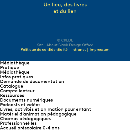
Un lieu, des livres
et du lien
© CREDE
Site | About Blank Design Office
Politique de confidentialité
| Intranet |
Impressum
Médiathèque
Pratique
Médiathèque
Infos pratiques
Demande de documentation
Catalogue
Compte lecteur
Ressources
Documents numériques
Podcasts et vidéos
Livres, activités et animation pour enfant
Matériel d’animation pédagogique
Champs pédagogiques
Professionnel∙les
Accueil préscolaire 0-4 ans