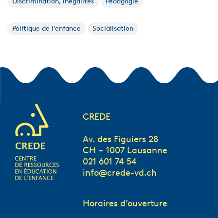
Discrimination, inégalités
Pédagogie
Politique de l’enfance
Socialisation
CREDE
Av. des Figuiers 28
CH – 1007 Lausanne
021 601 74 54
info@crede-vd.ch
Horaires d’ouverture