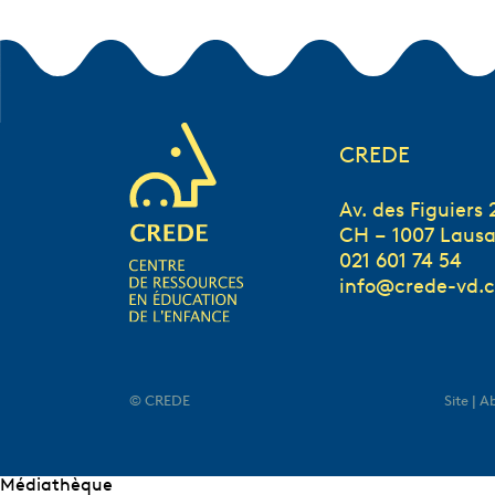
CREDE
Av. des Figuiers 
CH – 1007 Laus
021 601 74 54
info@crede-vd.
© CREDE
Site | 
Médiathèque