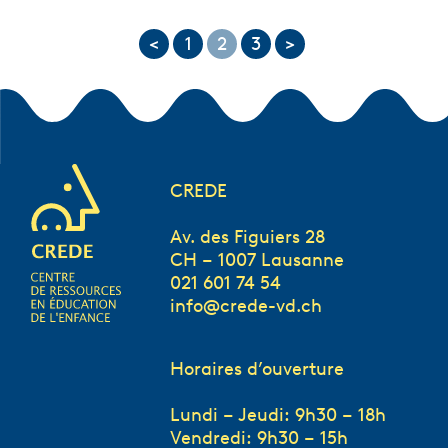
<
1
2
3
>
CREDE
Av. des Figuiers 28
CH – 1007 Lausanne
021 601 74 54
info@crede-vd.ch
Horaires d’ouverture
Lundi – Jeudi: 9h30 – 18h
Vendredi: 9h30 – 15h