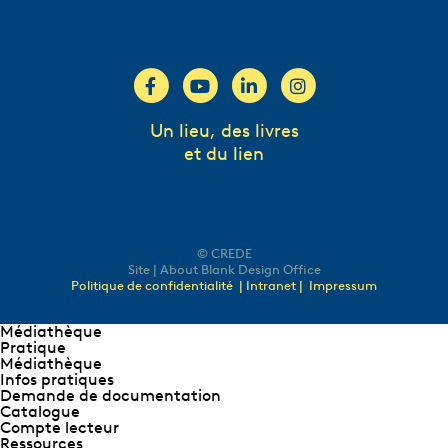
Un lieu, des livres
et du lien
© CREDE
Site | About Blank Design Office
Politique de confidentialité
| Intranet |
Impressum
Médiathèque
Pratique
Médiathèque
Infos pratiques
Demande de documentation
Catalogue
Compte lecteur
Ressources