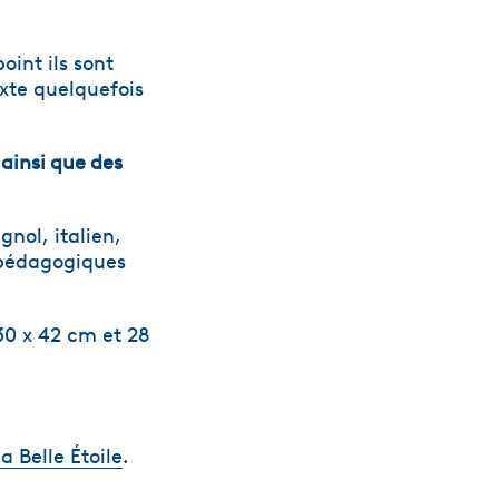
oint ils sont
xte quelquefois
 ainsi que des
gnol, italien,
s pédagogiques
30 x 42 cm et 28
a Belle Étoile
.