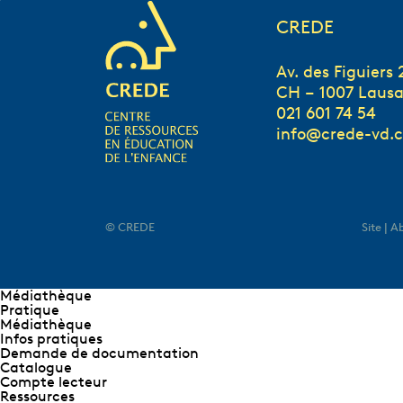
CREDE
Av. des Figuiers 
CH – 1007 Laus
021 601 74 54
info@crede-vd.
© CREDE
Site | 
Médiathèque
Pratique
Médiathèque
Infos pratiques
Demande de documentation
Catalogue
Compte lecteur
Ressources