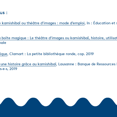
us :
e kamishibaï ou théâtre d’images : mode d’emploi
, In : Éducation et 
 boîte magique : Le théâtre d’images ou kamishibaï, histoire, utilisa
hale
tique
, Clamart : La petite bibliothèque ronde, cop. 2019
 une histoire grâce au kamishibaï
, Lausanne : Banque de Ressources
s·e·s, 2019