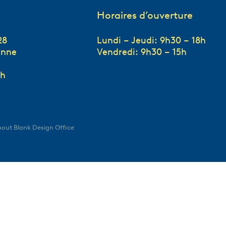
Horaires d’ouverture
28
Lundi – Jeudi: 9h30 – 18h
anne
Vendredi: 9h30 – 15h
ch
About Blank Design Office