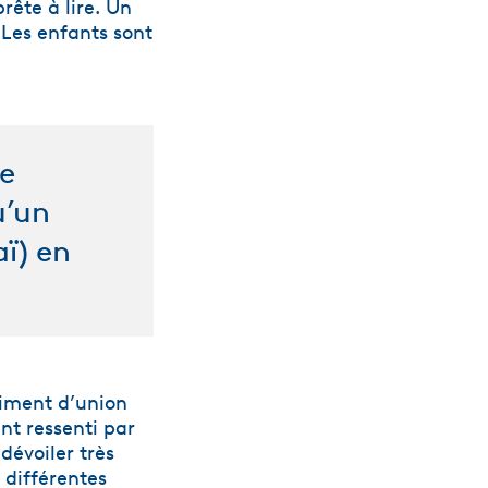
rête à lire. Un
 Les enfants sont
ge
u’un
aï) en
timent d’union
nt ressenti par
dévoiler très
différentes