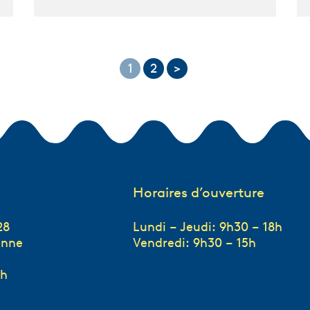
1
2
>
Horaires d’ouverture
28
Lundi – Jeudi: 9h30 – 18h
anne
Vendredi: 9h30 – 15h
ch