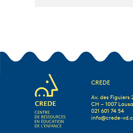
CREDE
Av. des Figuiers 
CH – 1007 Laus
021 601 74 54
info@crede-vd.