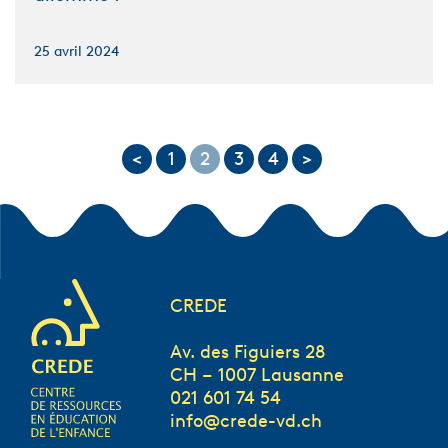
25 avril 2024
<
1
2
3
4
>
CREDE
Av. des Figuiers 28
CH – 1007 Lausanne
021 601 74 54
info@crede-vd.ch