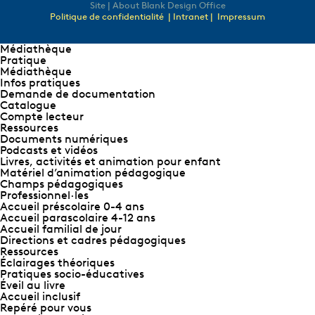
Site | About Blank Design Office
Politique de confidentialité
| Intranet |
Impressum
Médiathèque
Pratique
Médiathèque
Infos pratiques
Demande de documentation
Catalogue
Compte lecteur
Ressources
Documents numériques
Podcasts et vidéos
Livres, activités et animation pour enfant
Matériel d’animation pédagogique
Champs pédagogiques
Professionnel∙les
Accueil préscolaire 0-4 ans
Accueil parascolaire 4-12 ans
Accueil familial de jour
Directions et cadres pédagogiques
Ressources
Éclairages théoriques
Pratiques socio-éducatives
Éveil au livre
Accueil inclusif
Repéré pour vous