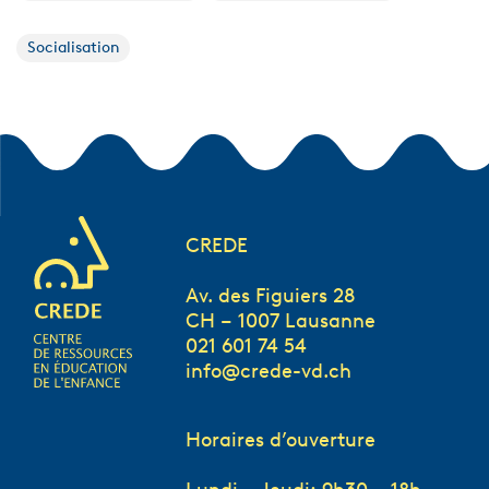
Socialisation
CREDE
Av. des Figuiers 28
CH – 1007 Lausanne
021 601 74 54
info@crede-vd.ch
Horaires d’ouverture