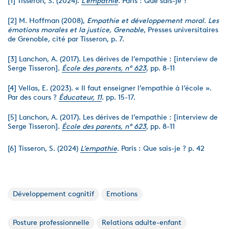
[1] Tisseron, S. (2024).
L’empathie
. Paris : Que sais-je ?
[2] M. Hoffman (2008),
Empathie et développement moral. Les
émotions morales et la justice, Grenoble
, Presses universitaires
de Grenoble, cité par Tisseron, p. 7.
[3] Lanchon, A. (2017). Les dérives de l’empathie : [interview de
Serge Tisseron].
École des parents, n° 623
, pp. 8-11
[4] Vellas, E. (2023). « Il faut enseigner l’empathie à l’école ».
Par des cours ?
Éducateur, 11
. pp. 15-17.
[5] Lanchon, A. (2017). Les dérives de l’empathie : [interview de
Serge Tisseron].
École des parents, n° 623
, pp. 8-11
[6] Tisseron, S. (2024)
L’empathie
. Paris : Que sais-je ? p. 42
Développement cognitif
Emotions
Posture professionnelle
Relations adulte-enfant