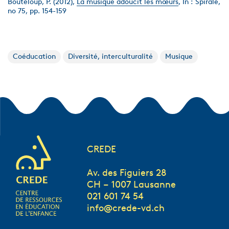
Bouteloup, P. (2012),
La musique adoucit les mœurs
, In : Spirale,
no 75, pp. 154-159
Coéducation
Diversité, interculturalité
Musique
CREDE
Av. des Figuiers 28
CH – 1007 Lausanne
021 601 74 54
info@crede-vd.ch