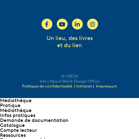
Un lieu, des livres
et du lien
© CREDE
Site | About Blank Design Office
Politique de confidentialité
| Intranet |
Impressum
Médiathèque
Pratique
Médiathèque
Infos pratiques
Demande de documentation
Catalogue
Compte lecteur
Ressources