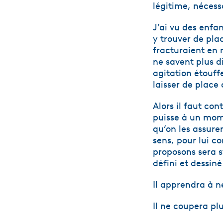
légitime, nécess
J’ai vu des enfan
y trouver de plac
fracturaient en m
ne savent plus di
agitation étouff
laisser de place 
Alors il faut con
puisse à un mome
qu’on les assurer
sens, pour lui c
proposons sera s
défini et dessin
Il apprendra à n
Il ne coupera pl