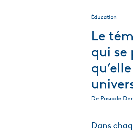
Éducation
Le tém
qui se
qu’ell
univers
De Pascale De
Dans chaqu