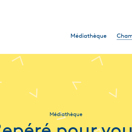
Médiathèque
Cham
Médiathèque
epéré pour vo