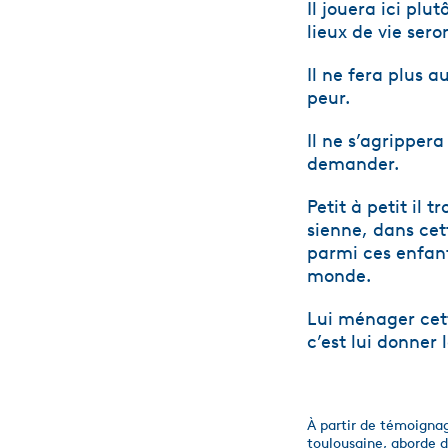
Il jouera ici plu
lieux de vie sero
Il ne fera plus a
peur.
Il ne s’agrippera
demander.
Petit à petit il
sienne, dans cet
parmi ces enfant
monde.
Lui ménager cett
c’est lui donner l
À partir de témoignag
toulousaine, aborde d