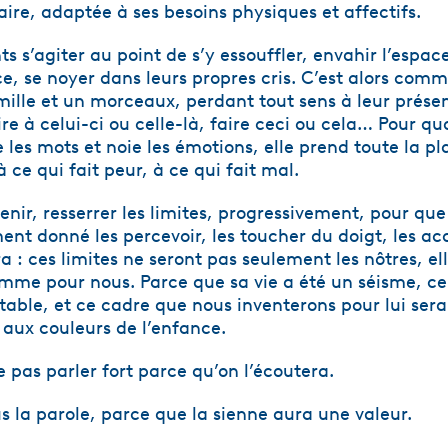
aire, adaptée à ses besoins physiques et affectifs.
ts s’agiter au point de s’y essouffler, envahir l’espa
e, se noyer dans leurs propres cris. C’est alors comme
ille et un morceaux, perdant tout sens à leur présence
re à celui-ci ou celle-là, faire ceci ou cela… Pour quo
e les mots et noie les émotions, elle prend toute la p
à ce qui fait peur, à ce qui fait mal.
tenir, resserrer les limites, progressivement, pour qu
nt donné les percevoir, les toucher du doigt, les ac
a : ces limites ne seront pas seulement les nôtres, el
omme pour nous. Parce que sa vie a été un séisme, cel
table, et ce cadre que nous inventerons pour lui sera
é aux couleurs de l’enfance.
e pas parler fort parce qu’on l’écoutera.
us la parole, parce que la sienne aura une valeur.