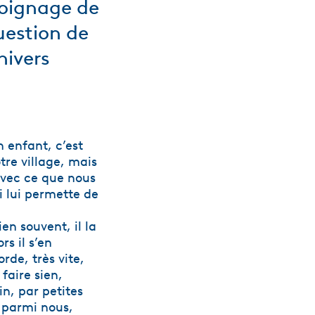
émoignage de
uestion de
nivers
n enfant, c’est
tre village, mais
 avec ce que nous
i lui permette de
en souvent, il la
rs il s’en
orde, très vite,
faire sien,
in, par petites
e parmi nous,