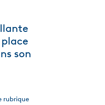
llante
 place
ans son
e rubrique