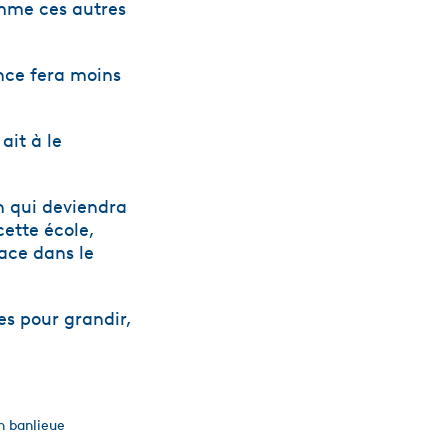
comme ces autres
ence fera moins
ait à le
n qui deviendra
cette école,
lace dans le
es pour grandir,
n banlieue