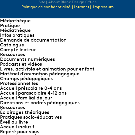
Site | About Blank Design Office
Politique de confidentialité
| Intranet |
Impressum
Médiathèque
Pratique
Médiathèque
Infos pratiques
Demande de documentation
Catalogue
Compte lecteur
Ressources
Documents numériques
Podcasts et vidéos
Livres, activités et animation pour enfant
Matériel d’animation pédagogique
Champs pédagogiques
Professionnel∙les
Accueil préscolaire 0-4 ans
Accueil parascolaire 4-12 ans
Accueil familial de jour
Directions et cadres pédagogiques
Ressources
Éclairages théoriques
Pratiques socio-éducatives
Éveil au livre
Accueil inclusif
Repéré pour vous