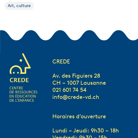
Art, culture
CREDE
Av. des Figuiers 28
CH – 1007 Lausanne
021 601 74 54
info@crede-vd.ch
Horaires d’ouverture
Lundi – Jeudi: 9h30 – 18h
Vendredi: 9h30 – 15h