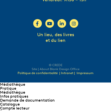
Un lieu, des livres
et du lien
© CREDE
Site | About Blank Design Office
Politique de confidentialité
| Intranet |
Impressum
Médiathèque
Pratique
Médiathèque
Infos pratiques
Demande de documentation
Catalogue
Compte lecteur