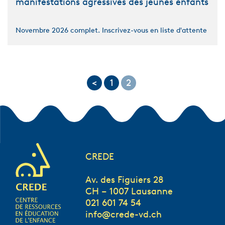
manifestations agressives des jeunes enfants
Novembre 2026 complet. Inscrivez-vous en liste d'attente
<
1
2
CREDE
Av. des Figuiers 28
CH – 1007 Lausanne
021 601 74 54
info@crede-vd.ch