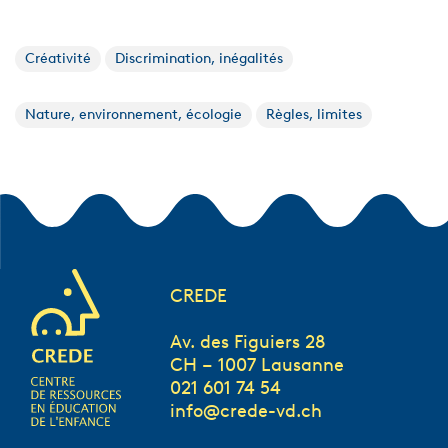
Créativité
Discrimination, inégalités
Nature, environnement, écologie
Règles, limites
CREDE
Av. des Figuiers 28
CH – 1007 Lausanne
021 601 74 54
info@crede-vd.ch