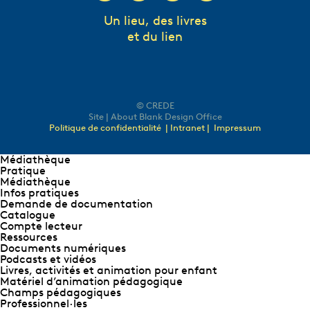
Un lieu, des livres
et du lien
© CREDE
Site | About Blank Design Office
Politique de confidentialité
| Intranet |
Impressum
Médiathèque
Pratique
Médiathèque
Infos pratiques
Demande de documentation
Catalogue
Compte lecteur
Ressources
Documents numériques
Podcasts et vidéos
Livres, activités et animation pour enfant
Matériel d’animation pédagogique
Champs pédagogiques
Professionnel∙les